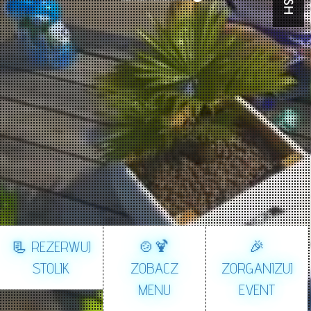
📃 REZERWUJ
🍲🍹
🎉
STOLIK
ZOBACZ
ZORGANIZUJ
MENU
EVENT